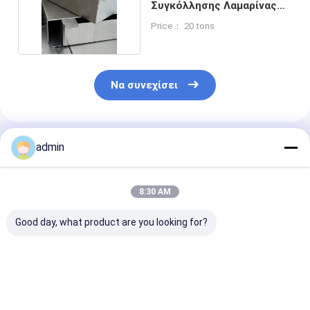
Συγκόλλησης Λαμαρίνας
Με 0,5mm-20mm
Price： 20 tons
Να συνεχίσει
Συνιστώμενα Προϊόντα
admin
8:30 AM
Good day, what product are you looking for?
Τρύπημα του
Κατασκευές
Προσαρμοσμέ
πατώματος Decking
λαμαρίνας
στίλβωση
μετάλλων αργιλίου
αλουμινίου με
μεταλλικών