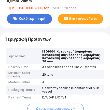
0,5mm-20mm
Τιμή：USD 1000-2600/ton
MOQ：20 tons
Καλύτερη τιμή
Επικοινωνήστε
Περιγραφή Προϊόντων
,
ISO9001 Κατασκευή λαμαρίνας
,
Κατασκευή συγκόλλησης λαμαρίνας
Υψηλό φως
Κατασκευή συγκόλλησης λαμαρίνας
20 mm
Delivery Time
As per client's needs like 2-3 months
Minimum Order
20 tons
Quantity
Model Number
A
Seaworthy packing in container or bulk
Packaging Details
vessel
Payment Terms
D/A D/P L/C T/T
Δείτε περισσότερων