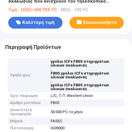
σκαλωσιάς που ενισχύουν τον τηλεσκοπικό
εγκιβωτισμό οικοδόμησης κατασκευής
Τιμή：USD5~500 PER PC
MOQ：100 PC
Καλύτερη τιμή
Επικοινωνήστε
Περιγραφή Προϊόντων
γρύλοι ICFs FB05 στηριγμάτων
υλικών σκαλωσιάς
,
FB05 γρύλοι ICFs στηριγμάτων
Υψηλό φως
υλικών σκαλωσιάς
,
γρύλοι ICFs FB05 στηριγμάτων
υλικών σκαλωσιάς
Όροι πληρωμής
L/C, T/T, Western Union
Αριθμό μοντέλου
FB05
Δυνατότητα
50.000 PC το μήνα
προσφοράς
Μάρκα
FASEC
Πιστοποίηση
IS09000