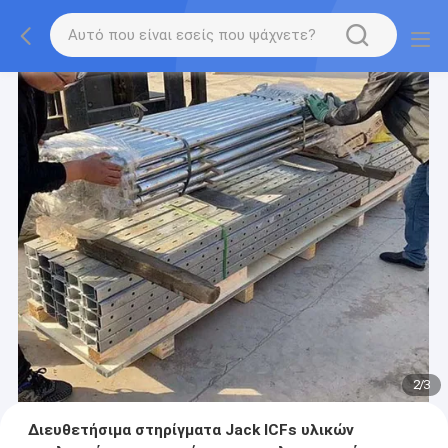
2
/
3
Διευθετήσιμα στηρίγματα Jack ICFs υλικών