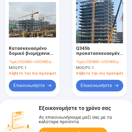
Κατασκευασμένο
Q345b
δομικό βιομηχανικό
προκατασκευασμένο
κτήριο Q345b χάλυβα
εμπορικό κτήριο
Τιμή:
USD800~USD900 per ton
Τιμή:
USD800~USD900 per ton
εμπειρίας
δομών χάλυβα
MOQ:
PC 1
MOQ:
PC 1
χαλυβουργείων
σταδίων
βιβλιοθήκης
Λάβετε την πιο πρόσφατη τιμή
Λάβετε την πιο πρόσφατη τι
Επικοινωνήστε
Επικοινωνήστε
Εξοικονομήστε το χρόνο σας
Ας επικοινωνήσουμε μαζί σας με τα
καλύτερα προϊόντα.