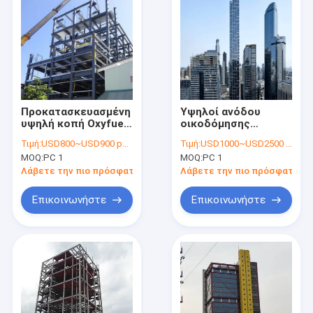
Προκατασκευασμένη
Υψηλοί ανόδου
υψηλή κοπή Oxyfuel
οικοδόμησης
πλάσματος
γυαλιού σχεδίου
Τιμή:
USD800~USD900 per ton
Τιμή:
USD1000~USD2500 per ton
μετάλλων πλαισίων
αργιλίου τοίχοι
MOQ:
PC 1
MOQ:
PC 1
χάλυβα
κουρτινών γυαλιού
προγράμματος
δομών πλαισίων
Λάβετε την πιο πρόσφατη τιμή
Λάβετε την πιο πρόσφατη τι
κτηρίου ανόδου
αδιάβροχοι
Επικοινωνήστε
Επικοινωνήστε
Σπίτι
Προϊόντα
Περίπου εμείς