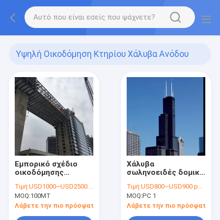
Υψηλή Οικοδόμηση Κτηρίου Χάλυβα Ανόδου
(18)
Εμπορικό σχέδιο
Χάλυβα
οικοδόμησης
σωληνοειδές δομικό
κτηρίου χάλυβα
σύστημα δομών
Τιμή:
USD1000~USD2500 per ton
Τιμή:
USD800~USD900 per ton
ανόδου γραφείων
κτηρίων ανόδου
MOQ:
100MT
MOQ:
PC 1
υψηλό
πλαισίων υψηλό
Λάβετε την πιο πρόσφατη τιμή
Λάβετε την πιο πρόσφατη τι