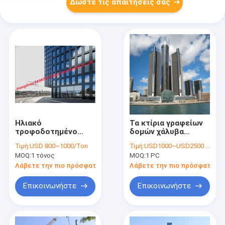
Δώστε τις απαιτήσεις σας
Ηλιακό
Τα κτίρια γραφείων
τροφοδοτημένο
δομών χάλυβα
BIPV γυαλιού
πολυόροφων
Τιμή:
USD 800~1000/Ton
Τιμή:
USD1000~USD2500 per ton
προσόψεων
κτιρίων
MOQ:
1 τόνος
MOQ:
1 PC
κουρτινών
προκατασκεύασαν
φωτοβολταϊκό
το εμπορικό σχέδιο
Λάβετε την πιο πρόσφατη τιμή
Λάβετε την πιο πρόσφατη τι
κτήριο δύναμης
οικοδόμησης
τοίχων πράσινο
Επικοινωνήστε
Επικοινωνήστε