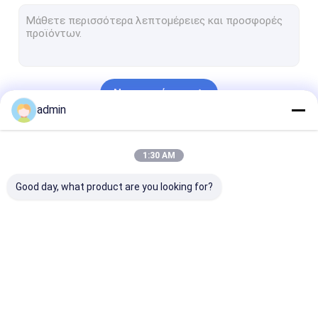
κατασκευή πλαισίων δομικού χάλυβα
Γέφυρα δοκών χάλυβα
Γέφυρα ζευκτόντων χάλυβα
Να συνεχίσει
Για τους πεζούς Overpass γέφυρα
admin
Prefab πλαίσιο χάλυβα
Οι Κατηγορίες Μας
1:30 AM
ελαφριά διαμόρφωση χάλυβα
Good day, what product are you looking for?
γαλβανισμένη δομή χάλυβα
Επεξεργασία ανοξείδωτου
Φωτεινός σηματοδότης Πολωνός χάλυβα
Επεξεργασία
Βαριά επεξεργασία
Επεξεργασία 
Υπερυψωμένες δομές σημαδιών
δομικού χάλυβα
χάλυβα
μετάλλων