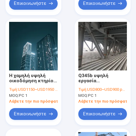
Επικοινωνήστε
Επικοινωνήστε
Η χαμηλή υψηλή
Q345b υψηλή
οικοδόμηση κτηρίου
εργασία
χάλυβα ανόδου
ξενοδοχείων
Τιμή:
USD1150~USD1950 per ton
Τιμή:
USD800~USD900 per ton
ενίσχυσε το
οικοδόμησης ανόδου
MOQ:
PC 1
MOQ:
PC 1
συγκεκριμένο SGS
δομών χάλυβα
άκαμπτο πλαίσιο
Λάβετε την πιο πρόσφατη τιμή
Λάβετε την πιο πρόσφατη τι
Επικοινωνήστε
Επικοινωνήστε