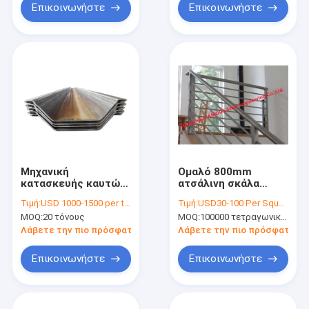
διαμετακόμισης
Επικοινωνήστε
Επικοινωνήστε
(MRT)
Μηχανική
Ομαλό 800mm
κατασκευής καυτών
ατσάλινη σκάλα
κυλίνδρων από
χειροκίνητο αντι-
Τιμή:
USD 1000-1500 per ton
Τιμή:
USD30-100 Per Square Meter
χαλύβδινο φύλλο U
σβήσιμο στρογγυλό
MOQ:
20 τόνους
MOQ:
100000 τετραγωνικά μέτρα ανά μήνα
ή ορθογώνιο πάνω
σωλήνα
Λάβετε την πιο πρόσφατη τιμή
Λάβετε την πιο πρόσφατη τι
Επικοινωνήστε
Επικοινωνήστε