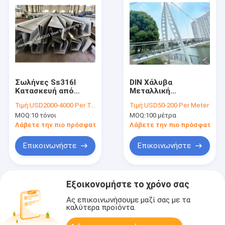
Σωλήνες Ss316l
DIN Χάλυβα
Κατασκευή από
Μεταλλική
ανοξείδωτο χάλυβα
κατασκευή Στραβός
Τιμή:
USD2000-4000 Per Ton
Τιμή:
USD50-200 Per Meter
έντασης και μπάρες
MOQ:
10 τόνοι
MOQ:
100 μέτρα
έντασης για την
κρεμαστή γέφυρα
Λάβετε την πιο πρόσφατη τιμή
Λάβετε την πιο πρόσφατη τι
Επικοινωνήστε
Επικοινωνήστε
Εξοικονομήστε το χρόνο σας
Ας επικοινωνήσουμε μαζί σας με τα
καλύτερα προϊόντα.