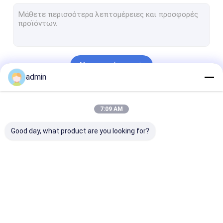
κατασκευή πλαισίων δομικού χάλυβα
Γέφυρα δοκών χάλυβα
Γέφυρα ζευκτόντων χάλυβα
Να συνεχίσει
Για τους πεζούς Overpass γέφυρα
admin
Prefab πλαίσιο χάλυβα
Οι Κατηγορίες Μας
7:09 AM
ελαφριά διαμόρφωση χάλυβα
Good day, what product are you looking for?
γαλβανισμένη δομή χάλυβα
Επεξεργασία ανοξείδωτου
Φωτεινός σηματοδότης Πολωνός χάλυβα
Επεξεργασία
Βαριά επεξεργασία
Επεξεργασία 
Υπερυψωμένες δομές σημαδιών
δομικού χάλυβα
χάλυβα
μετάλλων