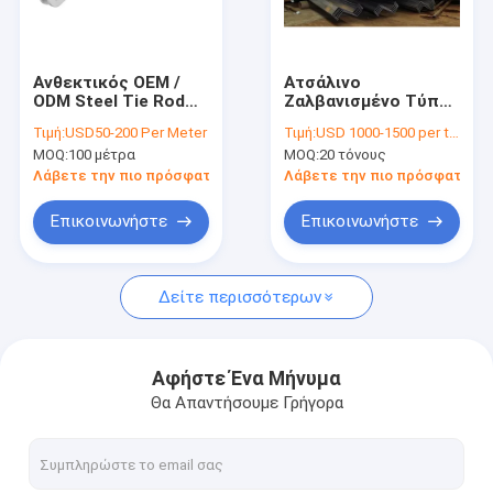
Γύρος εργοστασίων
Ποιοτικός έλεγχος
Ανθεκτικός OEM /
Ατσάλινο
ODM Steel Tie Rod
Ζαλβανισμένο Τύπου
Μας ελάτε σε επαφή με
για εμπορική χρήση
Z Σίτισμα Χάλυβα για
Τιμή:
USD50-200 Per Meter
Τιμή:
USD 1000-1500 per ton
την Κατασκευή του
MOQ:
100 μέτρα
MOQ:
20 τόνους
Πλέγματος
Ζητήστε ένα απόσπασμα
Λάβετε την πιο πρόσφατη τιμή
Λάβετε την πιο πρόσφατη τι
Επικοινωνήστε
Επικοινωνήστε
Επεξεργασία δομικού χάλυβα
Δείτε περισσότερων
Βαριά επεξεργασία χάλυβα
Επεξεργασία χάλυβα μετάλλων
Αφήστε Ένα Μήνυμα
Θα Απαντήσουμε Γρήγορα
fabrications μετάλλων φύλλων
Υψηλή οικοδόμηση κτηρίου χάλυβα ανόδου