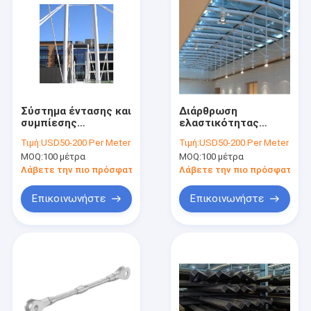
Σύστημα έντασης και
Διάρθρωση
συμπίεσης
ελαστικότητας
κατασκευής χάλυβα
Χάλυβα
Τιμή:
USD50-200 Per Meter
Τιμή:
USD50-200 Per Meter
άνθρακα
MOQ:
100 μέτρα
MOQ:
100 μέτρα
Λάβετε την πιο πρόσφατη τιμή
Λάβετε την πιο πρόσφατη τι
Επικοινωνήστε
Επικοινωνήστε
Σπίτι
Προϊόντα
Περίπου εμείς