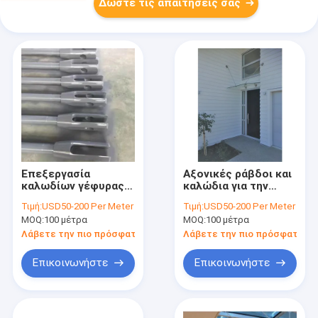
Δώστε τις απαιτήσεις σας
Επεξεργασία
Αξονικές ράβδοι και
καλωδίων γέφυρας
καλώδια για την
Κατασκευαστές
κατασκευή μετάλλου
Τιμή:
USD50-200 Per Meter
Τιμή:
USD50-200 Per Meter
μετάλλων
και χάλυβα
MOQ:
100 μέτρα
MOQ:
100 μέτρα
Λάβετε την πιο πρόσφατη τιμή
Λάβετε την πιο πρόσφατη τι
Επικοινωνήστε
Επικοινωνήστε