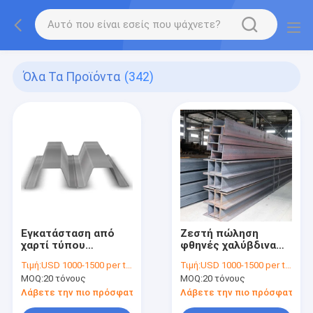
Όλα Τα Προϊόντα
(342)
Εγκατάσταση από
Ζεστή πώληση
χαρτί τύπου
φθηνές χαλύβδινα
καπέλου για την
φύλλα στοίβα H-
Τιμή:
USD 1000-1500 per ton
Τιμή:
USD 1000-1500 per ton
κατασκευή του
ατσάλι στοίβα
MOQ:
20 τόνους
MOQ:
20 τόνους
τοίχου στήριξης για
το σύστημα μαζικής
Λάβετε την πιο πρόσφατη τιμή
Λάβετε την πιο πρόσφατη τι
ταχείας