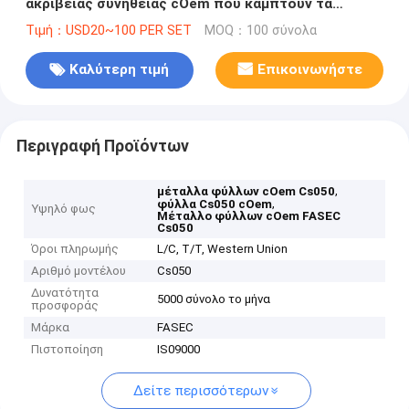
ακρίβειας συνήθειας cOem που κάμπτουν τα
τέμνοντα πλαίσια
Τιμή：USD20~100 PER SET
MOQ：100 σύνολα
Καλύτερη τιμή
Επικοινωνήστε
Περιγραφή Προϊόντων
,
μέταλλα φύλλων cOem Cs050
,
φύλλα Cs050 cOem
Υψηλό φως
Μέταλλο φύλλων cOem FASEC
Cs050
Όροι πληρωμής
L/C, T/T, Western Union
Αριθμό μοντέλου
Cs050
Δυνατότητα
5000 σύνολο το μήνα
προσφοράς
Μάρκα
FASEC
Πιστοποίηση
IS09000
Δείτε περισσότερων