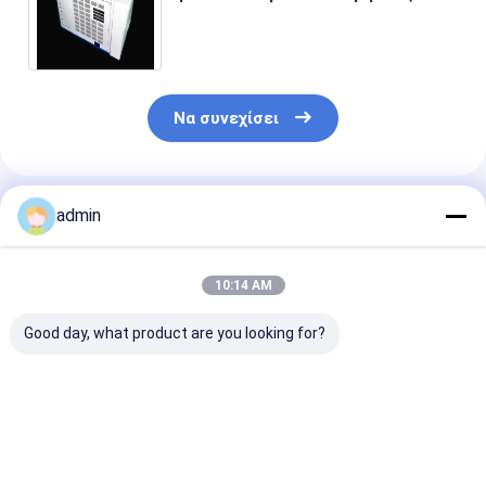
συνήθειας cOem που κάμπτουν
τα τέμνοντα πλαίσια
Να συνεχίσει
Συνιστώμενα Προϊόντα
admin
10:14 AM
Good day, what product are you looking for?
Τρύπημα του
ISO9001 Κατασκευή
Κατασκευές
πατώματος Decking
Συγκόλλησης
λαμαρίνας
μετάλλων αργιλίου
Λαμαρίνας Με
αλουμινίου με
με SGS το
0,5mm-20mm
0,5mm - 20m