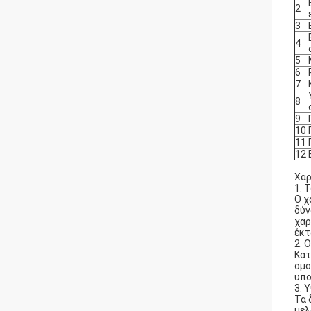
2
3
4
5
6
7
8
9
10
11
12
Χαρ
1. 
Ο χ
δύν
χαρ
έκτ
2. 
Κατ
ομο
υπο
3. 
Τα 
μελ