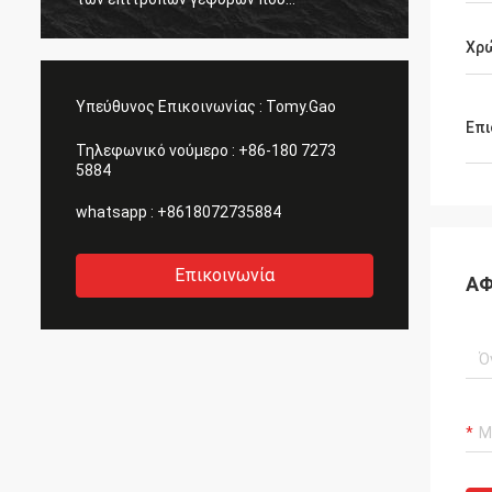
αποκτώνται είναι μεγάλη επίσης.
ευχαριστεί όλων.
Χρ
Υπεύθυνος Επικοινωνίας :
Tomy.Gao
Επι
Τηλεφωνικό νούμερο :
+86-180 7273
5884
whatsapp :
+8618072735884
Επικοινωνία
ΑΦ