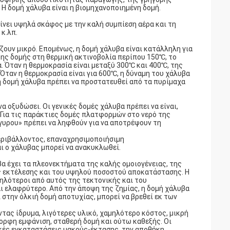
Η δομή χάλυβα είναι η βιομηχανοποιημένη δομή.
γίνει υψηλά σκάφος με την καλή συμπίεση αέρα και τη
 κ.λπ.
ζουν μικρό. Επομένως, η δομή χάλυβα είναι κατάλληλη για
της δομής στη θερμική ακτινοβολία περίπου 150℃, το
. Όταν η θερμοκρασία είναι μεταξύ 300℃ και 400℃, της
ταν η θερμοκρασία είναι για 600℃, η δύναμη του χάλυβα
 η δομή χάλυβα πρέπει να προστατευθεί από τα πυρίμαχα
α οξυδώσει. Οι γενικές δομές χάλυβα πρέπει να είναι,
 Για τις παράκτιες δομές πλατφορμών στο νερό της
υρου» πρέπει να ληφθούν για να αποτρέψουν τη
περιβάλλοντος, επαναχρησιμοποιήσιμη
ι ο χάλυβας μπορεί να ανακυκλωθεί.
α έχει τα πλεονεκτήματα της καλής ομοιογένειας, της
ς εκτέλεσης και του υψηλού ποσοστού αποκατάστασης. Η
ψηλότεροι από αυτός της τεκτονικής και του
αι ελαφρύτερο. Από την άποψη της ζημίας, η δομή χάλυβα
στην όλκιή δομή αποτυχίας, μπορεί να βρεθεί εκ των
τας ίδρυμα, λιγότερες υλικό, χαμηλότερο κόστος, μικρή
μορφη εμφάνιση, σταθερή δομή και ούτω καθεξής. Οι
κές εγκαταστάσεις μακρύς-έκτασης, την αποθήκη