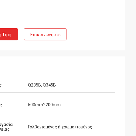
η Τιμή
Επικοινωνήστε
ς
Q235B, Q345B
ς
500mm2200mm
ργασία
Γαλβανισμένος ή χρωματισμένος
νειας