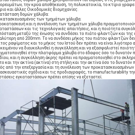
ορευμάτων, την κρύα αποθήκευση, τη πολυκατοικία, το κτίριο γραφεί
ριο και άλλες Οικοδομικές Βιομηχανίες.
ατάσταση δομών χάλυβα:
κατασκευασμένος των τμημάτων χάλυβα:
ροκατασκευή και η συνέλευση των τμημάτων χάλυβα πραγματοποιού
αταστάσεων και τις τεχνολογικές απαιτήσεις, και η ποιότητα συγκό
πόσταση μεταξύ της ένωσης να συνδέσει το πιάτο φλαντζών και της 
αλύτερη από 200mm. Το να συνδέσει μήκος του πιάτου φλαντζών δεν 
τος ραψίματος και το μήκος του Ιστού δεν πρέπει να είναι λιγότερ
κειμένου να διευκολυνθεί η συγκόλληση και να εξασφαλιστεί ποιότη
γματοποιηθεί στην πλατφόρμα χάλυβα στο έδαφος όσο το δυνατόν 
δίου, και η συγκόλληση άκρης πρέπει να πραγματοποιηθεί στο σκληρ
το και την ακτίνα (ακτίνα) στη στήλη και την ακτίνα όσο το δυνατόν 
ός από την επεξεργασία και τη συνέλευση των προκατασκευασμένων
ασκευαστικές σχέδια και τις προδιαγραφές, το manufacturability τ
στάσεις εγκαταστάσεων πρέπει επίσης να εξεταστεί.