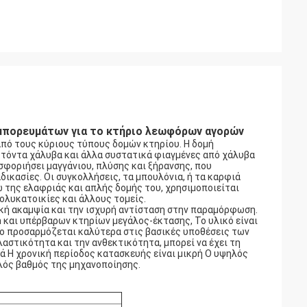
μπορευμάτων για το κτήριο λεωφόρων αγορών
 από τους κύριους τύπους δομών κτηρίου. Η δομή
υκτόντα χάλυβα και άλλα συστατικά φιαγμένες από χάλυβα
ωσφοριήσει μαγγάνιου, πλύσης και ξήρανσης, που
ικασίες. Οι συγκολλήσεις, τα μπουλόνια, ή τα καρφιά
ω της ελαφριάς και απλής δομής του, χρησιμοποιείται
ολυκατοικίες και άλλους τομείς.
ική ακαμψία και την ισχυρή αντίσταση στην παραμόρφωση.
h και υπέρβαρων κτηρίων μεγάλος-έκτασης, Το υλικό είναι
ποίο προσαρμόζεται καλύτερα στις βασικές υποθέσεις των
αστικότητα και την ανθεκτικότητα, μπορεί να έχει τη
ά Η χρονική περίοδος κατασκευής είναι μικρή Ο υψηλός
ηλός βαθμός της μηχανοποίησης.