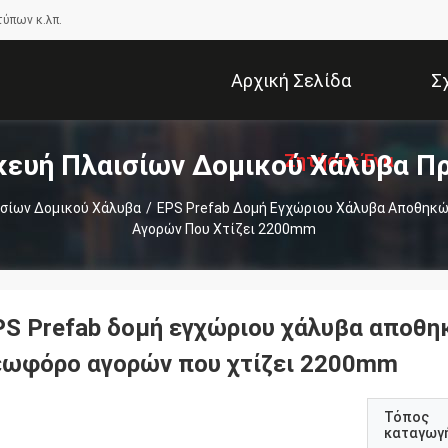
τύπων κ.λπ.
Αρχική Σελίδα
Σ
ευή Πλαισίων Δομικού Χάλυβα Π
Ζητήστε Ένα
σίων Δομικού Χάλυβα
/
EPS Prefab Δομή Εγχώριου Χάλυβα Αποθηκώ
Αγορών Που Χτίζει 2200mm
Απόσπασμα
PS Prefab δομή εγχώριου χάλυβα αποθη
εωφόρο αγορών που χτίζει 2200mm
Τόπος
καταγωγ