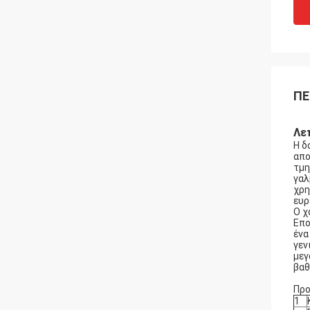
ΠΕ
Λε
Η δ
απο
τμη
γαλ
χρη
ευρ
Ο χ
Επο
ένα
γεν
μεγ
βαθ
Προ
1