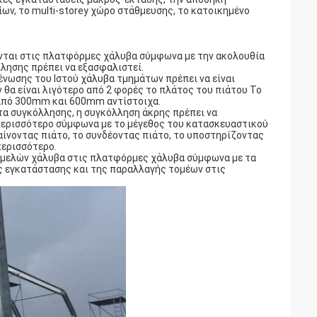
ων, το multi-storey χώρο στάθμευσης, το κατοικημένο
νται στις πλατφόρμες χάλυβα σύμφωνα με την ακολουθία
λλησης πρέπει να εξασφαλιστεί.
ένωσης του Ιστού χάλυβα τμημάτων πρέπει να είναι
θα είναι λιγότερο από 2 φορές το πλάτος του πιάτου Το
ο από 300mm και 600mm αντίστοιχα.
τα συγκόλλησης, η συγκόλληση άκρης πρέπει να
περισσότερο σύμφωνα με το μέγεθος του κατασκευαστικού
αίνοντας πιάτο, το συνδέοντας πιάτο, το υποστηρίζοντας
περισσότερο.
 μελών χάλυβα στις πλατφόρμες χάλυβα σύμφωνα με τα
ης εγκατάστασης και της παραλλαγής τομέων στις