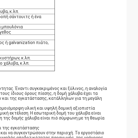
βα, κ.λπ.
τροπή σάντουιτς ή ένα
ά μπουλόνια
έγεθος
 ή galvanization πιάτο,
κυστήρων, κ.λπ.
 χάλυβα, κ.λπ.
ητας. Έναντι συγκεκριμένος και ξύλινος, η αναλογία
τους ίδιους όρους πίεσης, η δομή χάλυβα έχει τα
 και της εγκατάστασης, κατάλληλων για τη μεγάλη
 ομοιόμορφη υλική και υψηλή δομική αξιοπιστία
μική εκτέλεση. Η εσωτερική δομή του χάλυβα είναι
η της δομής χάλυβα είναι πιό σύμφωνη με τη θεωρία
ι της εγκατάστασης
 και να συγκεντρώσουν στην περιοχή. Το εργοστάσιο
ς υψηλής αποδοτικότητας παραγωγής, της γρήγορης