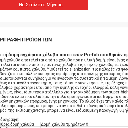
Να Στείλετε Μήνυμα
ΡΙΓΡΑΦΉ ΠΡΟΪΌΝΤΩΝ
πτή δομή εγχώριου χάλυβα ποιοτικών Prefab αποθηκών ε
ομή χάλυβα αποτελείται από το χάλυβα που η υλική δομή, είναι ένας
τελείται κυρίως από τις ακτίνες χάλυβα, τις στήλες χάλυβα, τα ζε
μάτων και πιάτα χάλυβα. Υιοθετεί το silanization, τις καθαρές να φ
βανίζεται και άλλες σκουριάς αφαίρεσης και πρόληψης σκουριάς διαδ
σιμοποιούνται συνήθως για να ενώσουν τα συστατικά ή τα μέρη. Λόγ
έως στα μεγάλα εργαστήρια, τους τόπους συναντήσεως, τις έξοχες π
άλυβας χαρακτηρίζεται από την υψηλής αντοχής, ελαφριά, καλή γεν
μένως, είναι ιδιαίτερα κατάλληλο για την οικοδόμηση των super-hig
 ιδανικό ελαστικό υλικό με την καλά ομοιογένεια και isotropy, το ο
ικών μηχανικών εφαρμοσμένης μηχανικής. Το υλικό έχει την καλές πλ
άλη παραμόρφωση, και μπορεί να αντισταθεί το δυναμικό φορτίο καλ
μός της εκβιομηχάνισης, μπορεί να είναι ειδικευμένη παραγωγή, υψ
διαγραφή:
Κύρια δομή χάλυβα
Δομή χάλυβα τμημάτων Χ