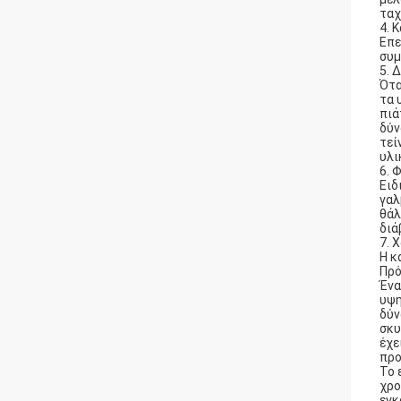
ταχ
4. 
Επε
συμ
5. 
Ότα
τα 
πιά
δύν
τεί
υλι
6. 
Ειδ
γαλ
θάλ
διά
7. 
Η κ
Πρό
Ένα
υψη
δύν
σκυ
έχε
προ
Το 
χρο
εγκ