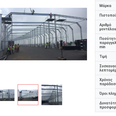
Μάρκα
Πιστοποί
Αριθμό
μοντέλο
Ποσότητ
παραγγελ
min
Τιμή
Συσκευα
λεπτομέρ
Χρόνος
παράδοσ
Όροι πλη
Δυνατότ
προσφορ