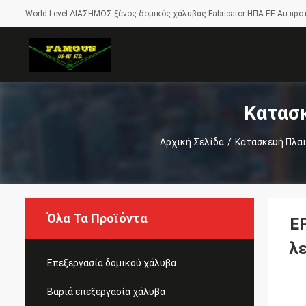
World-Level ΔΙΑΣΗΜΟΣ ξένος δομικός χάλυβας Fabricator ΗΠΑ-ΕΕ-Au προ
Κατασκ
Αρχική Σελίδα
/
Κατασκευή Πλαι
Όλα Τα Προϊόντα
E
λ
Επεξεργασία δομικού χάλυβα
Βαριά επεξεργασία χάλυβα