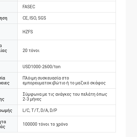
FASEC
ηση
CE, ISO, SGS
HZFS
υ
α
ίας
20 τόνοι
USD1000-2600/ton
σία
Πλόιμη συσκευασία στο
ειες
εμπορευματοκιβώτιο ή το μαζικό σκάφος
Σύμφωνα με τις ανάγκες του πελάτη όπως
ης
2-3 μήνες
ρωμής
L/C, T/T, D/A, D/P
ητα
100000 τόνοι το χρόνο
άς