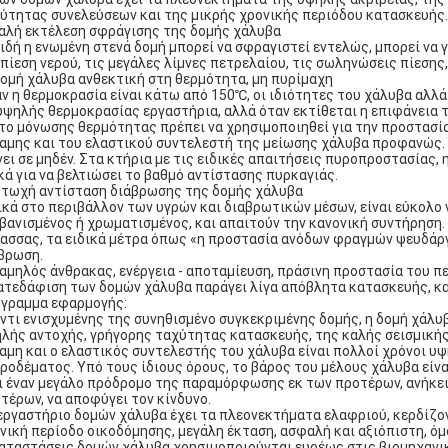
ύτητας συνελεύσεων και της μικρής χρονικής περιόδου κατασκευής. 
Καλή εκτέλεση σφράγισης της δομής χάλυβα
ιδή η ενωμένη στενά δομή μπορεί να σφραγιστεί εντελώς, μπορεί να 
πίεση νερού, τις μεγάλες λίμνες πετρελαίου, τις σωληνώσεις πίεσης,
Δομή χάλυβα ανθεκτική στη θερμότητα, μη πυρίμαχη
ν η θερμοκρασία είναι κάτω από 150℃, οι ιδιότητες του χάλυβα αλλά
υψηλής θερμοκρασίας εργαστήρια, αλλά όταν εκτίθεται η επιφάνεια 
το μόνωσης θερμότητας πρέπει να χρησιμοποιηθεί για την προστασία
αμης και του ελαστικού συντελεστή της μείωσης χάλυβα προφανώς. Ό
νει σε μηδέν. Στα κτήρια με τις ειδικές απαιτήσεις πυροπροστασίας,
κά για να βελτιώσει το βαθμό αντίστασης πυρκαγιάς.
Φτωχή αντίσταση διάβρωσης της δομής χάλυβα
ικά στο περιβάλλον των υγρών και διαβρωτικών μέσων, είναι εύκολο ν
βανισμένος ή χρωματισμένος, και απαιτούν την κανονική συντήρηση.
ασσας, τα ειδικά μέτρα όπως «η προστασία ανόδων φραγμών ψευδάργ
βρωση.
Χαμηλός άνθρακας, ενέργεια - αποταμίευση, πράσινη προστασία του 
ατεδάφιση των δομών χάλυβα παράγει λίγα απόβλητα κατασκευής, κα
γραμμα εφαρμογής:
ντι ενισχυμένης της συνηθισμένο συγκεκριμένης δομής, η δομή χάλυβ
λής αντοχής, γρήγορης ταχύτητας κατασκευής, της καλής σεισμική
αμη και ο ελαστικός συντελεστής του χάλυβα είναι πολλοί χρόνοι υ
ροδέματος. Υπό τους ίδιους όρους, το βάρος του μέλους χάλυβα είν
ι έναν μεγάλο πρόδρομο της παραμόρφωσης εκ των προτέρων, ανήκει 
τέρων, να αποφύγει τον κίνδυνο.
εργαστήριο δομών χάλυβα έχει τα πλεονεκτήματα ελαφριού, κερδίζον
νική περίοδο οικοδόμησης, μεγάλη έκταση, ασφαλή και αξιόπιστη, ό
αταστάσεις δομών χάλυβα χρησιμοποιούνται ευρέως στις βιομηχανι