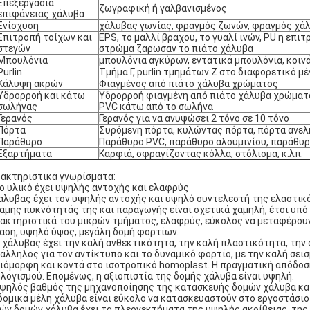
Επεξεργασία
ζωγραφική ή γαλβανισμένος
επιφάνειας χάλυβα
Ενίσχυση
χάλυβας γωνίας, φραγμός ζωνών, φραγμός χάλυ
Επιτροπή τοίχων και
EPS, το μαλλί βράχου, το γυαλί ινών, PU η επι
στεγών
στρώμα ζάρωσαν το πιάτο χάλυβα
Μπουλόνια
μπουλόνια αγκύρων, εντατικά μπουλόνια, κοιν
Purlin
Τμήμα Γ, purlin τμημάτων Ζ στο διαφορετικό μ
Κάλυψη ακρών
Φιαγμένος από πιάτο χάλυβα χρώματος
Υδρορροή και κάτω
Υδρορροή φιαγμένη από πιάτο χάλυβα χρώματος
σωλήνας
PVC κάτω από το σωλήνα
Γερανός
Γερανός για να ανυψώσει 2 τόνο σε 10 τόνο
Πόρτα
Συρόμενη πόρτα, κυλώντας πόρτα, πόρτα ανελ
Παράθυρο
Παράθυρο PVC, παράθυρο αλουμινίου, παράθυρο
Εξαρτήματα
Καρφιά, σφραγίζοντας κόλλα, στόλισμα, κ.λπ.
ακτηριστικά γνωρίσματα:
Το υλικό έχει υψηλής αντοχής και ελαφρύς
άλυβας έχει τον υψηλής αντοχής και υψηλό συντελεστή της ελαστικότ
αμης πυκνότητάς της και παραγωγής είναι σχετικά χαμηλή, έτσι υπό 
ακτηριστικά του μικρών τμήματος, ελαφρύς, εύκολος να μεταφέρουν
αση, υψηλό ύψος, μεγάλη δομή φορτίων.
Ο χάλυβας έχει την καλή ανθεκτικότητα, την καλή πλαστικότητα, την
άλληλος για τον αντίκτυπο και το δυναμικό φορτίο, με την καλή σεισ
ιόμορφη και κοντά στο ισοτροπικό homoplast. Η πραγματική απόδοσ
λογισμού. Επομένως, η αξιοπιστία της δομής χάλυβα είναι υψηλή.
Υψηλός βαθμός της μηχανοποίησης της κατασκευής δομών χάλυβα κα
δομικά μέλη χάλυβα είναι εύκολο να κατασκευαστούν στο εργοστάσιο
ών δομών χάλυβα έχει τα πλεονεκτήματα της υψηλής ακρίβειας, τη