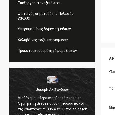
Επεξεργασία ανοξείδωτου
Φωτεινός σηματοδότης Πολωνός
χάλυβα
Υπερυψωμένες δομές σημαδιών
Χαλύβδινες τοξωτές γέφυρες
Προκατασκευασμένη γέφυρα δοκών
ΛΕ
Υλι
Τύ
Joseph Αλέξανδρος
Dona
Αισθάνομαι πλήρως σεβαστός κατά το
Τα καλά μέλη ομ
λήψη με τη Grace και αυτή έδωσα πάντα
τον προϋπολογισ
Μή
τις καλύτερες συμβουλές. Η πρώτη batch
απαντούν στις ε
των επιτροπών γεφυρών που
υπομονή, μεγάλη 