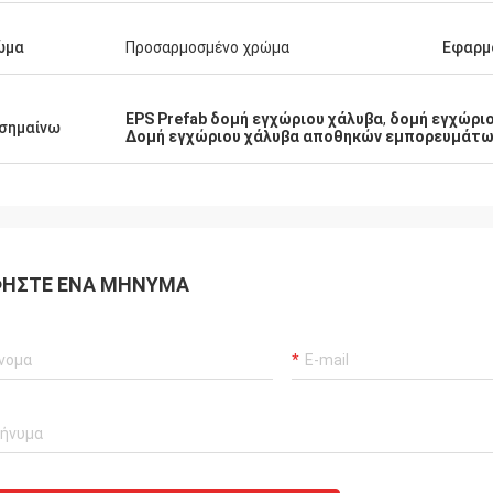
ώμα
Προσαρμοσμένο χρώμα
Εφαρμ
EPS Prefab δομή εγχώριου χάλυβα
,
δομή εγχώρι
σημαίνω
Δομή εγχώριου χάλυβα αποθηκών εμπορευμάτ
ΉΣΤΕ ΈΝΑ ΜΉΝΥΜΑ