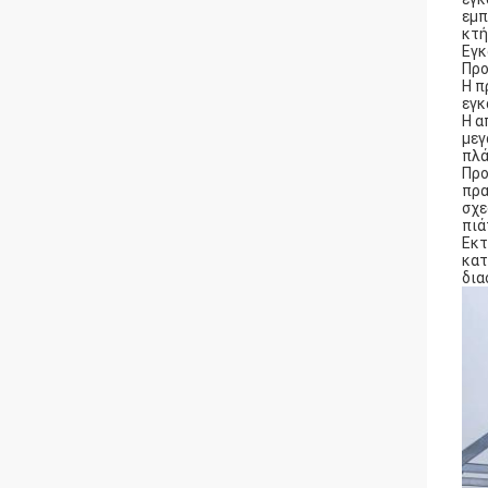
εμπ
κτή
Εγκ
Προ
Η π
εγκ
Η α
μεγ
πλά
Προ
πρα
σχε
πιά
Εκτ
κατ
δια