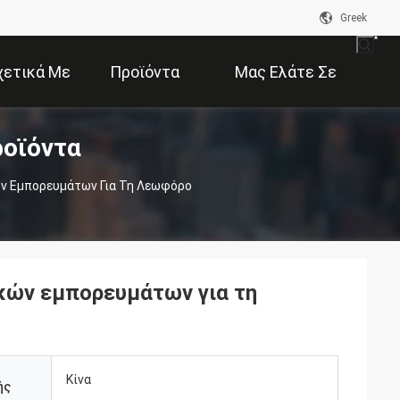
Greek
χετικά Με
Προϊόντα
Μας Ελάτε Σε
ροϊόντα
Εμάς
Επαφή Με
ν Εμπορευμάτων Για Τη Λεωφόρο
κών εμπορευμάτων για τη
Κίνα
ής