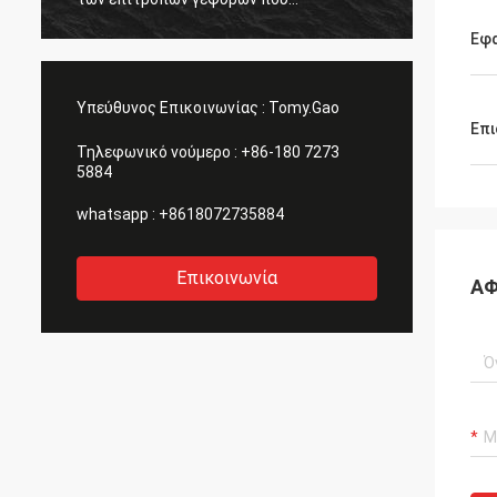
αποκτώνται είναι μεγάλη επίσης.
Εφ
ευχαριστεί όλων.
Υπεύθυνος Επικοινωνίας :
Tomy.Gao
Επι
Τηλεφωνικό νούμερο :
+86-180 7273
5884
whatsapp :
+8618072735884
Επικοινωνία
ΑΦ