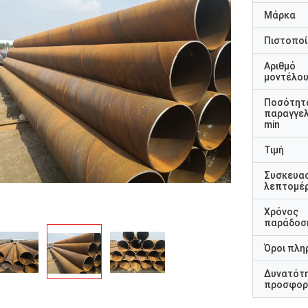
Μάρκα
Πιστοποί
Αριθμό
μοντέλο
Ποσότητ
παραγγελ
min
Τιμή
Συσκευα
λεπτομέρ
Χρόνος
παράδοσ
Όροι πλη
Δυνατότ
προσφορ