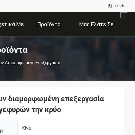
Greek
χετικά Με
Προϊόντα
Μας Ελάτε Σε
ροϊόντα
Εμάς
Επαφή Με
υν Διαμορφωμένη Επεξεργασία
υν διαμορφωμένη επεξεργασία
γεφυρών την κρύο
Κίνα
ής