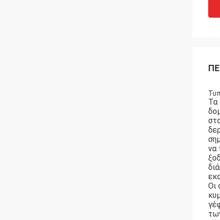
ΠΕ
Τυπ
Τα 
δομ
στ
δερ
σημ
να 
ξο
διά
εκ
Οι 
κυμ
γέφ
των