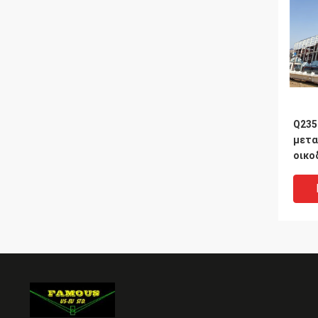
Q235
μετα
οικο
κατα
δομι