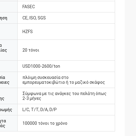
FASEC
ηση
CE, ISO, SGS
HZFS
υ
α
ίας
20 τόνοι
USD1000-2600/ton
σία
πλόιμη συσκευασία στο
ειες
εμπορευματοκιβώτιο ή το μαζικό σκάφος
Σύμφωνα με τις ανάγκες του πελάτη όπως
ης
2-3 μήνες
ρωμής
L/C, T/T, D/A, D/P
ητα
100000 τόνοι το χρόνο
άς