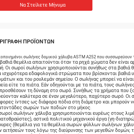
Να Στείλετε Μήνυμα
ΡΙΓΡΑΦΉ ΠΡΟΪΌΝΤΩΝ
οποιημένοι σωλήνες δομικού χάλυβα ASTM A252 που συσσωρεύουν 
βαθιά θεμέλια απαιτούνται όταν τα ρηχά χώματα δεν είναι α
ή. Οι σωροί σωλήνων χρησιμοποιούνται συνήθως στα βαθιά θ
α ισχυρότερα εδαφολογικά στρώματα που βρίσκονται βαθιά υ
μάτων και του ρουλεμάν σημείου. Ο σωλήνας μπορεί να είναι
εία είτε τα πιάτα. Εάν οδηγούνται με τα πιάτα, τους σωλήνε
προσθέσουν τη δύναμη στο σωρό. Συνήθως τα χρήματα που ξοδ
δεύονταν καλύτερα σε έναν μεγαλύτερο, παχύτερο σωρό. Οι 
φορες ίντσες ως διάφορα πόδια στη διάμετρο και μπορούν να
ατοντάδες σωρών των ποδιών στο μήκος.
σωροί σωλήνων χάλυβα χρησιμοποιούνται ευρέως στους λιμέν
ατοθραύστες), αστικά πολιτικού μηχανικού έργα (γη-διατηρώ
υρες (θεμέλια για τα θεμέλια σωρών φύλλων σωλήνων χάλυβα
 αιτήσεών τους λόγω της διεύρυνσης των μεγεθών δομών, τη