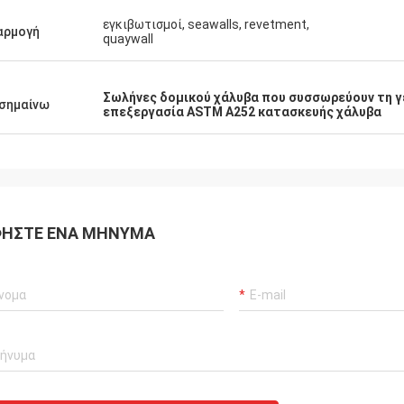
εγκιβωτισμοί, seawalls, revetment,
αρμογή
quaywall
Σωλήνες δομικού χάλυβα που συσσωρεύουν τη 
σημαίνω
επεξεργασία ASTM A252 κατασκευής χάλυβα
ΉΣΤΕ ΈΝΑ ΜΉΝΥΜΑ