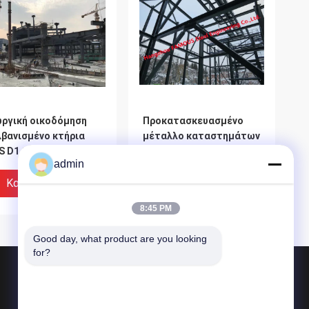
ωργική οικοδόμηση
Προκατασκευασμένο
λβανισμένο κτήρια
μέταλλο καταστημάτων
 D1.1/1.5 πλαισίων
αποθηκών
admin
μικού χάλυβα
εμπορευμάτων
οικοδόμησης δομών
Καλύτερη Τιμή
Καλύτερη Τιμή
κατασκευής πλαισίων
8:45 PM
χάλυβα εμπορικό
Good day, what product are you looking 
for?
Προϊόντα
Επεξεργασία δομικού χάλυβα