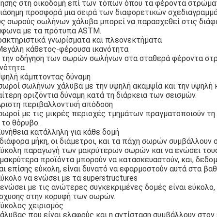
ξησης στη οικοδομή επί των τόπων όπου τα φέροντα στρώματ
ιάσημη προσφορά μια σειρά των διαφορετικών σχεδιαγραμμάτ
υς σωρούς σωλήνων χάλυβα μπορεί να παρασχεθεί στις διάφο
μφωνα με τα πρότυπα ASTM.
ρακτηριστικά γνωρίσματα και πλεονεκτήματα
 Μεγάλη κάθετος-φέρουσα ικανότητα
 την οδήγηση των σωρών σωλήνων στα σταθερά φέροντα στρ
νότητα.
 Υψηλή κάμπτοντας δύναμη
 σωροί σωλήνων χάλυβα με την υψηλή ακαμψία και την υψηλή
αίτερη οριζόντια δύναμη κατά τη διάρκεια των σεισμών.
 Άριστη περιβαλλοντική απόδοση
σωροί με τις μικρές περιοχές τμημάτων πραγματοποιούν τη 
 το θόρυβο.
Συνήθεια κατάλληλη για κάθε δομή
διάφορα μήκη, οι διάμετροι, και τα πάχη σωρών συμβάλλουν σ
 Εύκολη παραγωγή των μακρύτερων σωρών και να ενώσει του
 μακρύτερα προϊόντα μπορούν να κατασκευαστούν, και, δεδο
αι επίσης εύκολη, είναι δυνατό να εφαρμοστούν αυτά στα βαθ
Εύκολο να ενώσει με τα superstructures
 ενώσει με τις ανώτερες συγκεκριμένες δομές είναι εύκολο
ίσχυσης στην κορυφή των σωρών.
Εύκολος χειρισμός
άλυβας που είναι ελαφρύς και η αντίσταση συμβάλλουν στον 