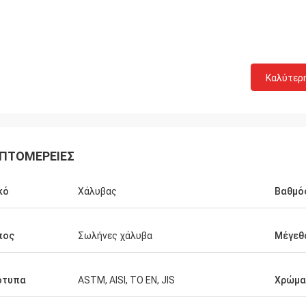
Καλύτερ
ΠΤΟΜΈΡΕΙΕΣ
κό
Χάλυβας
Βαθμό
πος
Σωλήνες χάλυβα
Μέγεθ
Donald Mcwayne
λά μέλη ομάδας προσφέρουν πάντα
οϋπολογισμό εγκαίρως και
ότυπα
ASTM, AISI, ΤΟ EN, JIS
Χρώμα
ύν στις ερωτήσεις με την
ή, μεγάλη εργασία!