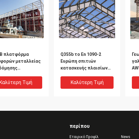
B πλατφόρμα
Q355b το En 1090-2
Γε
φορών μεταλλείας
Ευρώπη σπιτιών
γα
δόμησης
κατασκευής πλαισίων
AWS
σκευής πλαισίων
δομικού χάλυβα
δο
κού χάλυβα
Καλύτερη Τιμή
Καλύτερη Τιμή
περίπου
Εταιρικό Προφίλ
News