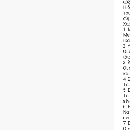
αύ
Η δ
το
σύ
Χα
1.
Με
ικα
2.
Οι
ιδι
3.
Οι 
και
4. 
Τα 
5.
Τα
είν
6. 
Να
εν
7. 
Ο χ