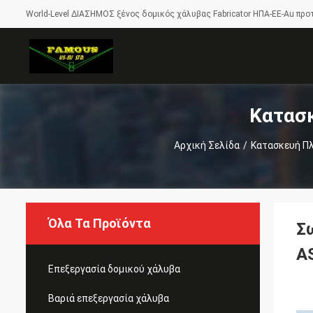
World-Level ΔΙΑΣΗΜΟΣ ξένος δομικός χάλυβας Fabricator ΗΠΑ-ΕΕ-Au προ
Κατασκ
Αρχική Σελίδα
/
Κατασκευή Πλ
Όλα Τα Προϊόντα
Σ
A
Επεξεργασία δομικού χάλυβα
Βαριά επεξεργασία χάλυβα