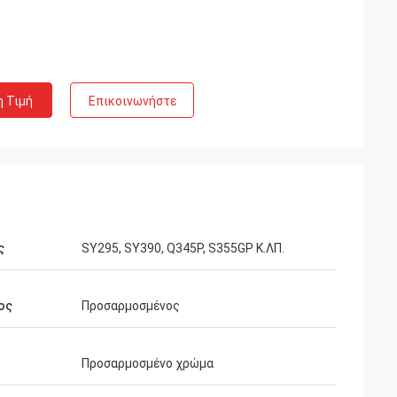
η Τιμή
Επικοινωνήστε
ς
SY295, SY390, Q345P, S355GP Κ.ΛΠ.
ος
Προσαρμοσμένος
Προσαρμοσμένο χρώμα