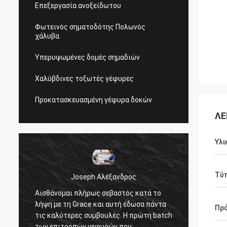
Επεξεργασία ανοξείδωτου
Φωτεινός σηματοδότης Πολωνός
χάλυβα
Υπερυψωμένες δομές σημαδιών
Χαλύβδινες τοξωτές γέφυρες
Προκατασκευασμένη γέφυρα δοκών
ΛΕ
Υλι
Τύ
Joseph Αλέξανδρος
Αισθάνομαι πλήρως σεβαστός κατά το
Τα κα
λήψη με τη Grace και αυτή έδωσα πάντα
τον πρ
Πρ
τις καλύτερες συμβουλές. Η πρώτη batch
απαντο
των επιτροπών γεφυρών που
υπομον