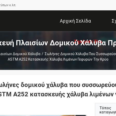
τύπων κ.λπ.
Αρχική Σελίδα
Σ
ευή Πλαισίων Δομικού Χάλυβα Π
Ζητήστε Ένα
αισίων Δομικού Χάλυβα
/
Σωλήνες Δομικού Χάλυβα Που Συσσωρεύο
ASTM A252 Κατασκευής Χάλυβα Λιμένων Γεφυρών Την Κρύο
Απόσπασμα
ωλήνες δομικού χάλυβα που συσσωρεύο
STM A252 κατασκευής χάλυβα λιμένων 
Τόπος
καταγωγ