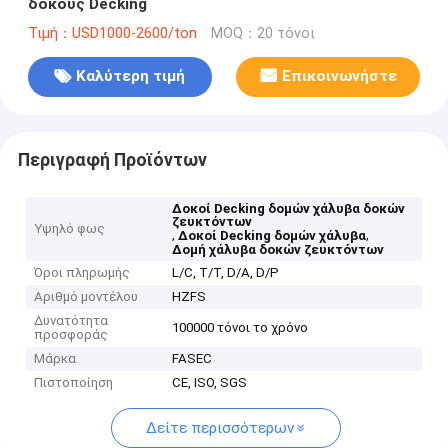
δοκούς Decking
Τιμή：USD1000-2600/ton
MOQ：20 τόνοι
Καλύτερη τιμή
Επικοινωνήστε
Περιγραφή Προϊόντων
Δοκοί Decking δομών χάλυβα δοκών
ζευκτόντων
Υψηλό φως
,
,
Δοκοί Decking δομών χάλυβα
Δομή χάλυβα δοκών ζευκτόντων
Όροι πληρωμής
L/C, T/T, D/A, D/P
Αριθμό μοντέλου
HZFS
Δυνατότητα
100000 τόνοι το χρόνο
προσφοράς
Μάρκα
FASEC
Πιστοποίηση
CE, ISO, SGS
Δείτε περισσότερων