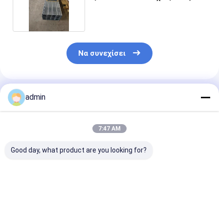
δοκούς Decking
Να συνεχίσει
Συνιστώμενα Προϊόντα
admin
7:47 AM
Good day, what product are you looking for?
Προκατασκευασμένες
EPS Prefab δομή
Εσωτερικές δ
δοκοί δαπέδου και
εγχώριου χάλυβα
ανώτατου χάλ
δάπεδο από χάλυβα
αποθηκών
στηριγμάτων
βαμμένες
εμπορευμάτων για
πλαισιώνοντα