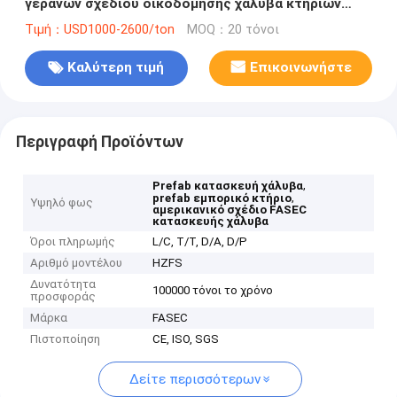
γερανών σχεδίου οικοδόμησης χάλυβα κτηρίων
αμερικανικός εμπορικός
Τιμή：USD1000-2600/ton
MOQ：20 τόνοι
Καλύτερη τιμή
Επικοινωνήστε
Περιγραφή Προϊόντων
,
Prefab κατασκευή χάλυβα
,
prefab εμπορικό κτήριο
Υψηλό φως
αμερικανικό σχέδιο FASEC
κατασκευής χάλυβα
Όροι πληρωμής
L/C, T/T, D/A, D/P
Αριθμό μοντέλου
HZFS
Δυνατότητα
100000 τόνοι το χρόνο
προσφοράς
Μάρκα
FASEC
Πιστοποίηση
CE, ISO, SGS
Δείτε περισσότερων