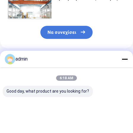
γερανών σχεδίου
οικοδόμησης χάλυβα κτηρίων
αμερικανικός εμπορικός
Να συνεχίσει
Συνιστώμενα Προϊόντα
admin
6:18 AM
Good day, what product are you looking for?
Προκατασκευασμένες
Δομή χάλυβα δοκών
EPS Prefab δο
δοκοί δαπέδου και
ζευκτόντων που
εγχώριου χάλ
δάπεδο από χάλυβα
χτίζει τις δοκούς
αποθηκών
βαμμένες
Decking
εμπορευμάτων