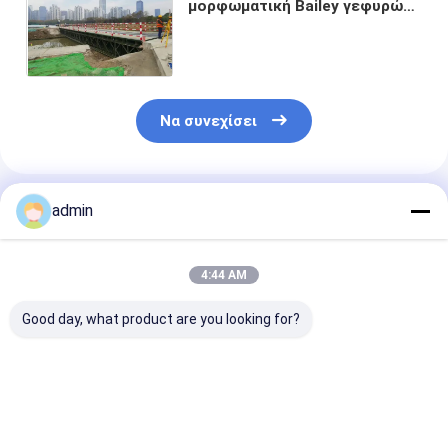
μορφωματική Bailey γεφυρών
ζευκτόντων χάλυβα γεφυρών
συνεχής σε περίπτωση
κινδύνου
Να συνεχίσει
Συνιστώμενα Προϊόντα
admin
4:44 AM
Good day, what product are you looking for?
Portable
Γρήγορη συνέλευση
Υψηλής αντοχ
Prefabricated Steel
η στρατιωτική
μορφωματικό
Truss Bridge
Bailey γεφυρών
αγροτικός χά