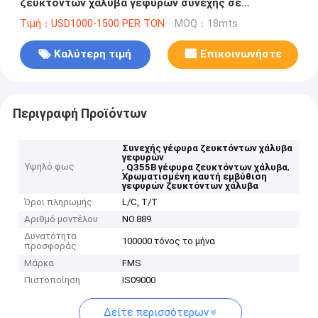
ζευκτόντων χάλυβα γεφυρών συνεχής σε
περίπτωση κινδύνου
Τιμή：USD1000-1500 PER TON
MOQ：18mts
Καλύτερη τιμή
Επικοινωνήστε
Περιγραφή Προϊόντων
Συνεχής γέφυρα ζευκτόντων χάλυβα
γεφυρών
Υψηλό φως
,
,
Q355B γέφυρα ζευκτόντων χάλυβα
Χρωματισμένη καυτή εμβύθιση
γεφυρών ζευκτόντων χάλυβα
Όροι πληρωμής
L/C, T/T
Αριθμό μοντέλου
NO.889
Δυνατότητα
100000 τόνος το μήνα
προσφοράς
Μάρκα
FMS
Πιστοποίηση
IS09000
Δείτε περισσότερων