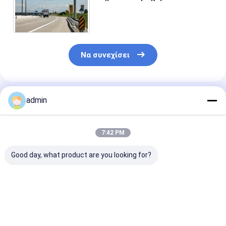
καυτές βυθισμένες
γαλβανισμένες θέσεις χάλυβα
20 ποδιών
Να συνεχίσει
Συνιστώμενα Προϊόντα
admin
7:42 PM
Good day, what product are you looking for?
Ο βραχίονας
Δύο υπερυψωμένες
Cantilever
Πολωνός ιστών
δομές σημαδιών
υπερυψωμέν
σημάτων
χορδών 14 πόδι 12
ζευκτόν
κυκλοφορίας
πόδι 10
ενισχυτικών 