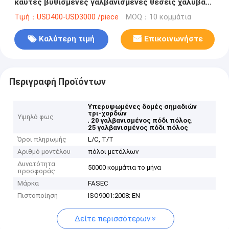
καυτές βυθισμένες γαλβανισμένες θέσεις χάλυβα
20 ποδιών
Τιμή：USD400-USD3000 /piece
MOQ：10 κομμάτια
Καλύτερη τιμή
Επικοινωνήστε
Περιγραφή Προϊόντων
Υπερυψωμένες δομές σημαδιών
τρι-χορδών
Υψηλό φως
,
,
20 γαλβανισμένος πόδι πόλος
25 γαλβανισμένος πόδι πόλος
Όροι πληρωμής
L/C, T/T
Αριθμό μοντέλου
πόλοι μετάλλων
Δυνατότητα
50000 κομμάτια το μήνα
προσφοράς
Μάρκα
FASEC
Πιστοποίηση
ISO9001:2008; EN
Δείτε περισσότερων