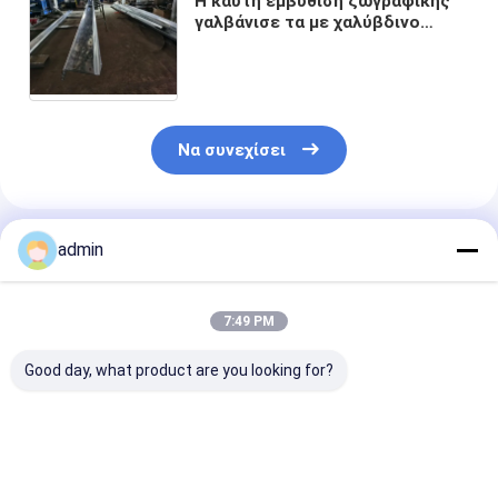
Η καυτή εμβύθιση ζωγραφικής
γαλβάνισε τα με χαλύβδινο
σκελετό πουλερικά υπόστεγων
σιταποθηκών αγελάδων σχεδίου
κτηρίων
Να συνεχίσει
Συνιστώμενα Προϊόντα
admin
7:49 PM
Good day, what product are you looking for?
Ανθεκτικός OEM /
Προσυσκευασμένο
Κατασκευασμ
ODM Steel Tie Rod
υπόστεγο Χάλυβα
αποθηκευτικ