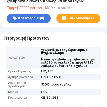
χαλύβδινο σκελετό πουλερικά υπόστεγων
σιταποθηκών αγελάδων σχεδίου κτηρίων
Τιμή：USD800 per ton
MOQ：10 σύνολα
Καλύτερη τιμή
Επικοινωνήστε
Περιγραφή Προϊόντων
χρωματίζοντας γαλβανισμένο
κτήριο χάλυβα
,
Υψηλό φως
Η καυτή εμβύθιση γαλβάνισε τα με
χαλύβδινο σκελετό κτήρια FASEC
,
γαλβανισμένα κτήρια χάλυβα
Όροι πληρωμής
L/C, T/T
Αριθμό μοντέλου
HZFE No.8660
Δυνατότητα
50000 τόνος το μήνα
προσφοράς
Μάρκα
FASEC
Πιστοποίηση
CE,ISO ,SGS