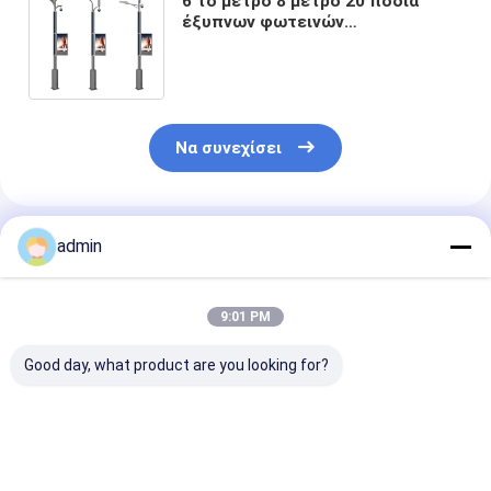
6 το μέτρο 8 μέτρο 20 πόδια
έξυπνων φωτεινών
σηματοδοτών Πολωνός οδήγησε
την επίδειξη διαφημιστικός P4
P5 P6
Να συνεχίσει
Συνιστώμενα Προϊόντα
admin
9:01 PM
Good day, what product are you looking for?
6m 9 μέτρο 10m 12m
Κυρτοί
Ο φωτεινός
8m ηλιακός
κατασκευαστές 9
σηματοδότης