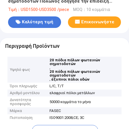
σηματοδοτών Πολωνός οδήγησε την επίδειξη
διαφημιστικός P4 P5 P6
Τιμή：USD1500-USD3500 /piece
MOQ：10 κομμάτια
Καλύτερη τιμή
Επικοινωνήστε
Περιγραφή Προϊόντων
20 πόδια πόλων φωτεινών
σηματοδοτών
,
Υψηλό φως
20 πόδια πόλων φωτεινών
σηματοδοτών
,
έξυπνοι πόλοι οδών
Όροι πληρωμής
L/C, T/T
Αριθμό μοντέλου
ελαφριοί πόλοι μετάλλων
Δυνατότητα
50000 κομμάτια το μήνα
προσφοράς
Μάρκα
FASEC
Πιστοποίηση
ISO9001:2008;CE; 3C