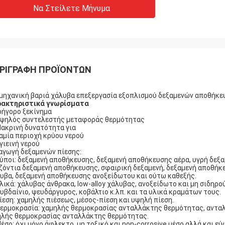
Να Στείλετε Μήνυμα
ΡΙΓΡΑΦΉ ΠΡΟΪΌΝΤΩΝ
μηχανική βαριά χάλυβα επεξεργασία εξοπλισμού δεξαμενών αποθήκε
ρακτηριστικά γνωρίσματα
Γρήγορο ξεκίνημα
Υψηλός συντελεστής μεταφοράς θερμότητας
Μακρινή δυνατότητα για
Καμία περιοχή κρύου νερού
Υγιεινή νερού
αγωγή δεξαμενών πίεσης:
Τύποι: δεξαμενή αποθήκευσης, δεξαμενή αποθήκευσης αέρα, υγρή δεξ
ζόντια δεξαμενή αποθήκευσης, σφαιρική δεξαμενή, δεξαμενή αποθήκε
υβα, δεξαμενή αποθήκευσης ανοξείδωτου και ούτω καθεξής.
Υλικά: χάλυβας άνθρακα, low-alloy χάλυβας, ανοξείδωτο και μη σιδηρού
υβδαίνιο, ψευδάργυρος, κοβάλτιο κ.λπ. και τα υλικά κραμάτων τους.
Πίεση: χαμηλής πιέσεως, μέσος-πίεση και υψηλή πίεση.
Θερμοκρασία: χαμηλής θερμοκρασίας ανταλλάκτης θερμότητας, αντα
λής θερμοκρασίας ανταλλάκτης θερμότητας.
Μέσο: όχι μόνο άφλεκτο, μη τοξικό και non-corrosive μέσο αλλά και ε