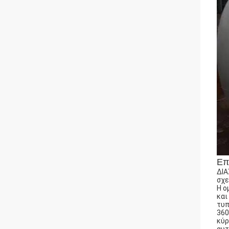
Επ
ΔΙΑ
σχε
Η ο
και
τυπ
360
κύρ