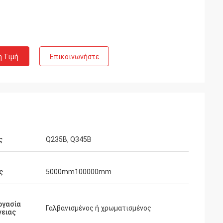
η Τιμή
Επικοινωνήστε
ς
Q235B, Q345B
ς
5000mm100000mm
ργασία
Γαλβανισμένος ή χρωματισμένος
νειας