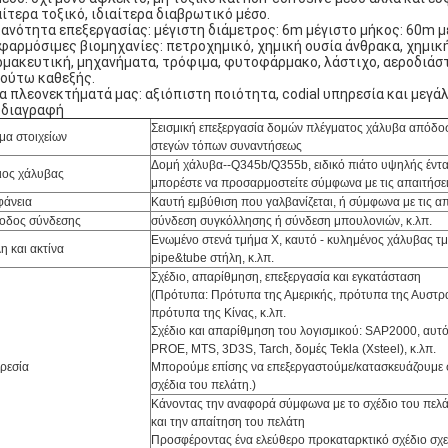
αίτερα τοξικό, ιδιαίτερα διαβρωτικό μέσο.
Ικανότητα επεξεργασίας: μέγιστη διάμετρος: 6m μέγιστο μήκος: 60m 
Εφαρμόσιμες βιομηχανίες: πετροχημικό, χημική ουσία άνθρακα, χημική
μακευτική, μηχανήματα, τρόφιμα, φυτοφάρμακο, λάστιχο, αεροδιάστ
 ούτω καθεξής.
Τα πλεονεκτήματά μας: αξιόπιστη ποιότητα, codial υπηρεσία και μεγάλ
διαγραφή
Σεισμική επεξεργασία δομών πλέγματος χάλυβα απόδοσ
μα στοιχείων
στεγών τόπων συναντήσεως
Δομή χάλυβα--Q345b/Q355b, ειδικό πιάτο υψηλής έντα
ιος χάλυβας
μπορέστε να προσαρμοστείτε σύμφωνα με τις απαιτήσει
φάνεια
Καυτή εμβύθιση που γαλβανίζεται, ή σύμφωνα με τις απ
οδος σύνδεσης
σύνδεση συγκόλλησης ή σύνδεση μπουλονιών, κ.λπ.
Ενωμένο στενά τμήμα Χ, καυτό - κυλημένος χάλυβας τ
η και ακτίνα
pipe&tube στήλη, κ.λπ.
Σχέδιο, απαρίθμηση, επεξεργασία και εγκατάσταση
(
Πρότυπα: Πρότυπα της Αμερικής, πρότυπα της Αυστρα
πρότυπα της Κίνας, κ.λπ.
Σχέδιο και απαρίθμηση του λογισμικού: SAP2000, αυ
PROE, MTS, 3D3S, Tarch, δομές Tekla (Xsteel), κ.λπ.
ρεσία
Μπορούμε επίσης να επεξεργαστούμε/κατασκευάζουμε σ
σχέδια του πελάτη
.
)
Κάνοντας την αναφορά σύμφωνα με το σχέδιο του πελά
και την απαίτηση του πελάτη
Προσφέροντας ένα ελεύθερο προκαταρκτικό σχέδιο σχ