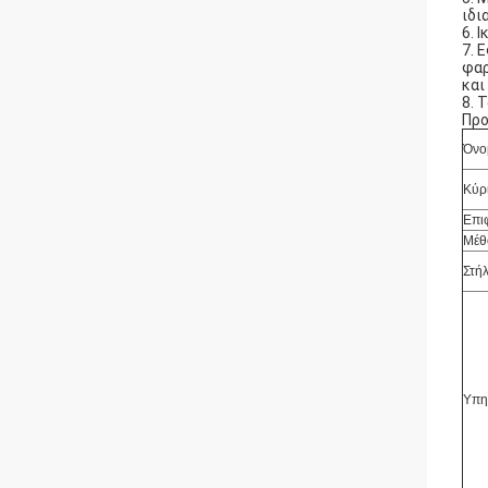
ιδι
6. 
7. 
φαρ
και
8. 
Προ
Όνο
Κύρ
Επι
Μέθ
Στήλ
Υπη