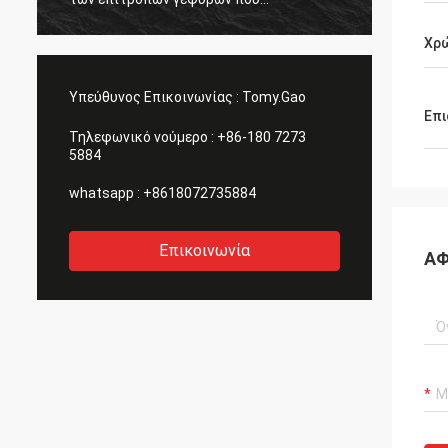
αποκτώνται είναι μεγάλη επίσης.
ευχαριστεί όλων.
Χρ
Υπεύθυνος Επικοινωνίας :
Tomy.Gao
Επι
Τηλεφωνικό νούμερο :
+86-180 7273
5884
whatsapp :
+8618072735884
Επικοινωνία
ΑΦ