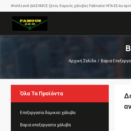
World-Level ΔΙΑΣΗΜΟΣ ξένος δομικός χάλυβας Fabricator ΗΠΑ-ΕΕ-Au προ
Β
Αρχική Σελίδα
/
Βαριά Επεξεργα
Όλα Τα Προϊόντα
Δ
α
Επεξεργασία δομικού χάλυβα
Βαριά επεξεργασία χάλυβα