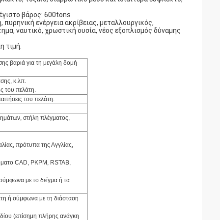
μέγιστο βάρος: 600tons
, πυρηνική ενέργεια ακρίβειας, μεταλλουργικός,
ημα, ναυτικό, χρωστική ουσία, νέος εξοπλισμός δύναμης
η τιμή.
ης βαριά για τη μεγάλη δομή
σης, κ.λπ.
ς του πελάτη.
αιτήσεις του πελάτη.
μημάτων, στήλη πλέγματος,
λίας, πρότυπα της Αγγλίας,
τόματο CAD, PKPM, RSTAB,
ύμφωνα με το δείγμα ή τα
τη ή σύμφωνα με τη διάσταση
εδίου (επίσημη πλήρης ανάγκη