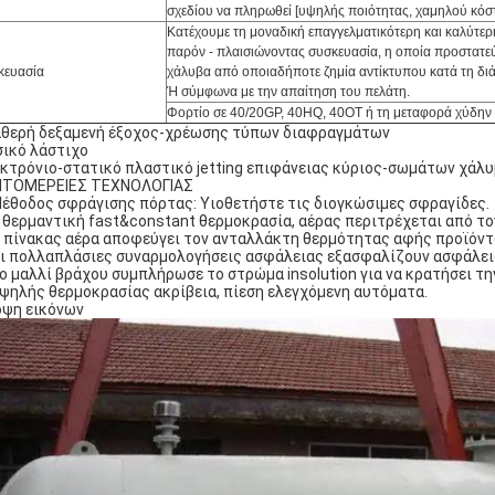
σχεδίου να πληρωθεί [υψηλής ποιότητας, χαμηλού κόστ
Κατέχουμε τη μοναδική επαγγελματικότερη και καλύτερ
παρόν - πλαισιώνοντας συσκευασία, η οποία προστατεύε
κευασία
χάλυβα από οποιαδήποτε ζημία αντίκτυπου κατά τη διά
Ή σύμφωνα με την απαίτηση του πελάτη.
Φορτίο σε 40/20GP, 40HQ, 40OT ή τη μεταφορά χύδην
θερή δεξαμενή έξοχος-χρέωσης τύπων διαφραγμάτων
ικό λάστιχο
κτρόνιο-στατικό πλαστικό jetting επιφάνειας κύριος-σωμάτων χάλυ
ΠΤΟΜΕΡΕΙΕΣ ΤΕΧΝΟΛΟΓΙΑΣ
Μέθοδος σφράγισης πόρτας: Υιοθετήστε τις διογκώσιμες σφραγίδες.
Η θερμαντική fast&constant θερμοκρασία, αέρας περιτρέχεται από το
Ο πίνακας αέρα αποφεύγει τον ανταλλάκτη θερμότητας αφής προϊόντ
Οι πολλαπλάσιες συναρμολογήσεις ασφάλειας εξασφαλίζουν ασφάλεια
Το μαλλί βράχου συμπλήρωσε το στρώμα insolution για να κρατήσει τ
Υψηλής θερμοκρασίας ακρίβεια, πίεση ελεγχόμενη αυτόματα.
ψη εικόνων