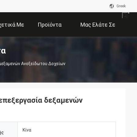
Greek
χετικά Με
Προϊόντα
Μας Ελάτε Σε
τα
Εμάς
Επαφή Με
 Δεξαμενών Ανοξείδωτου Δοχείων
 επεξεργασία δεξαμενών
Κίνα
ής