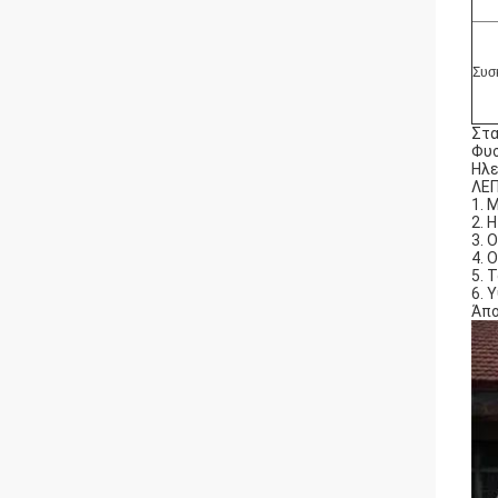
Συσ
Στα
Φυσ
Ηλε
ΛΕ
1. 
2. 
3. 
4. 
5. 
6. 
Άπο