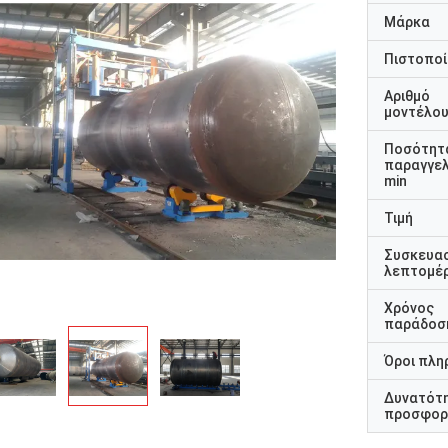
Μάρκα
Πιστοποί
Αριθμό
μοντέλο
Ποσότητ
παραγγελ
min
Τιμή
Συσκευα
λεπτομέρ
Χρόνος
παράδοσ
Όροι πλη
Δυνατότ
προσφορ