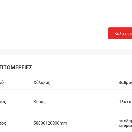
Καλύτερ
ΠΤΟΜΈΡΕΙΕΣ
κό
Χάλυβας
Βαθμό
πος
Βαρύς
Πλάτο
Donald Mcwayne
λά μέλη ομάδας προσφέρουν πάντα
οϋπολογισμό εγκαίρως και
επεξε
κος
58000120000mm
ύν στις ερωτήσεις με την
επιφά
ή, μεγάλη εργασία!