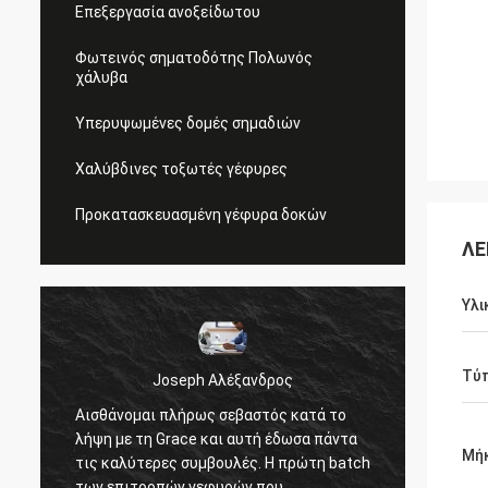
Επεξεργασία ανοξείδωτου
Φωτεινός σηματοδότης Πολωνός
χάλυβα
Υπερυψωμένες δομές σημαδιών
Χαλύβδινες τοξωτές γέφυρες
Προκατασκευασμένη γέφυρα δοκών
ΛΕ
Υλι
Τύ
Joseph Αλέξανδρος
Αισθάνομαι πλήρως σεβαστός κατά το
Τα κα
λήψη με τη Grace και αυτή έδωσα πάντα
τον πρ
Μή
τις καλύτερες συμβουλές. Η πρώτη batch
απαντο
των επιτροπών γεφυρών που
υπομον