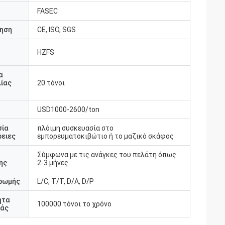
FASEC
ηση
CE, ISO, SGS
HZFS
υ
α
ίας
20 τόνοι
USD1000-2600/ton
σία
πλόιμη συσκευασία στο
ειες
εμπορευματοκιβώτιο ή το μαζικό σκάφος
Σύμφωνα με τις ανάγκες του πελάτη όπως
ης
2-3 μήνες
ρωμής
L/C, T/T, D/A, D/P
ητα
100000 τόνοι το χρόνο
άς