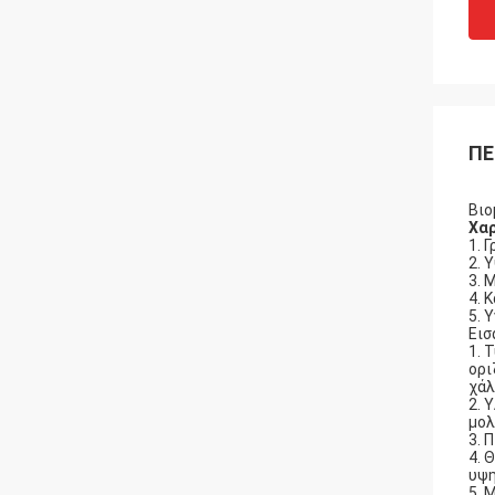
ΠΕ
Βιο
Χα
1. 
2. 
3. 
4. 
5. 
Εισ
1. 
ορι
χάλ
2. 
μολ
3. 
4. 
υψη
5. 